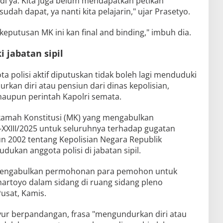
di ya. Kita juga belum mendapatkan petikan
udah dapat, ya nanti kita pelajarin," ujar Prasetyo.
eputusan MK ini kan final and binding," imbuh dia.
i jabatan sipil
a polisi aktif diputuskan tidak boleh lagi menduduki
rkan diri atau pensiun dari dinas kepolisian,
aupun perintah Kapolri semata.
kamah Konstitusi (MK) yang mengabulkan
XIII/2025 untuk seluruhnya terhadap gugatan
2002 tentang Kepolisian Negara Republik
udukan anggota polisi di jabatan sipil.
. Mengabulkan permohonan para pemohon untuk
hartoyo dalam sidang di ruang sidang pleno
usat, Kamis.
yur berpandangan, frasa "mengundurkan diri atau