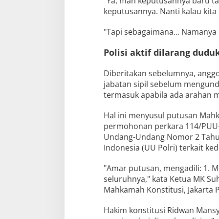
"Ya, man keputusannya baru ta
keputusannya. Nanti kalau kita s
"Tapi sebagaimana... Namanya k
Polisi aktif dilarang duduk
Diberitakan sebelumnya, anggot
jabatan sipil sebelum mengundu
termasuk apabila ada arahan m
Hal ini menyusul putusan Mah
permohonan perkara 114/PUU-X
Undang-Undang Nomor 2 Tahun 
Indonesia (UU Polri) terkait ked
"Amar putusan, mengadili: 1
seluruhnya," kata Ketua MK Su
Mahkamah Konstitusi, Jakarta P
Hakim konstitusi Ridwan Mans