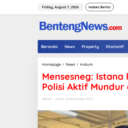
Skip
to
Friday, August 7, 2026
Indeks Berita
content
Beranda
News
Property
Otomotif
Mensesneg:
Homepage
/
News
/
Hukum
Istana
Mensesneg: Istana 
Patuhi
Putusan
Polisi Aktif Mundur 
MK,
Minta
Polisi
Admin
Jumat, 14 November 2025
Aktif
Mundur
dari
Jabatan
Sipil