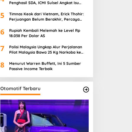
Penghasil SDA, ICMI Sulsel Angkat Isu
Pajak Hijau
5
Timnas Keok dari Vietnam, Erick Thohir:
Perjuangan Belum Berakhir, Percaya
Proses Bersama John Herdman
6
Rupiah Kembali Melemah ke Level Rp
18.038 Per Dolar AS
7
Polisi Malaysia Ungkap Alur Perjalanan
Pilot Malaysia Bawa 25 Kg Narkoba ke
Indonesia
8
Menurut Warren Buffett, Ini 5 Sumber
Passive Income Terbaik
Otomotif Terbaru