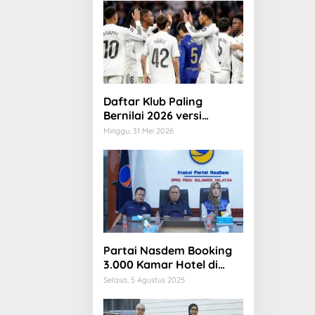
Daftar Klub Paling
Bernilai 2026 versi
Forbes: Real Madrid
Minggu, 31 Mei 2026
ungguli Barcelona dan
Manchester United
Partai Nasdem Booking
3.000 Kamar Hotel di
Makassar
Selasa, 5 Agustus 2025