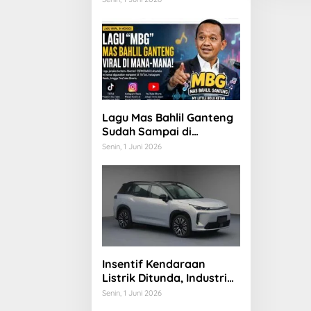
Ajukan Pengunduran Diri
Lagu Mas Bahlil Ganteng
Sudah Sampai di
Halaman Rumah Jokowi
Senin, 1 Juni 2026
di Solo: Saya kira Ada
Apa
Insentif Kendaraan
Listrik Ditunda, Industri
Otomotif Mulai Khawatir
Senin, 1 Juni 2026