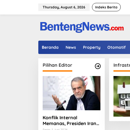
Skip
to
Thursday, August 6, 2026
Indeks Berita
content
Beranda
News
Property
Otomotif
Pilihan Editor
Infrast
Konflik Internal
Memanas, Presiden Iran
Masoud Pezeshkian
Senin, 1 Juni 2026