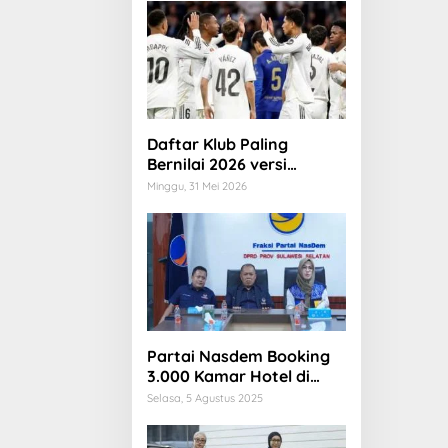
Daftar Klub Paling
Bernilai 2026 versi
Forbes: Real Madrid
Minggu, 31 Mei 2026
ungguli Barcelona dan
Manchester United
Partai Nasdem Booking
3.000 Kamar Hotel di
Makassar
Selasa, 5 Agustus 2025