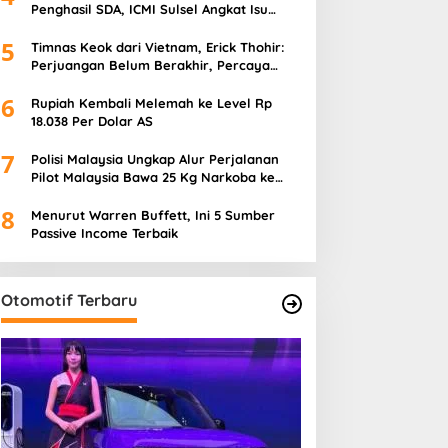
Penghasil SDA, ICMI Sulsel Angkat Isu
Pajak Hijau
5
Timnas Keok dari Vietnam, Erick Thohir:
Perjuangan Belum Berakhir, Percaya
Proses Bersama John Herdman
6
Rupiah Kembali Melemah ke Level Rp
18.038 Per Dolar AS
7
Polisi Malaysia Ungkap Alur Perjalanan
Pilot Malaysia Bawa 25 Kg Narkoba ke
Indonesia
8
Menurut Warren Buffett, Ini 5 Sumber
Passive Income Terbaik
Otomotif Terbaru