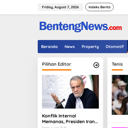
Skip
to
Friday, August 7, 2026
Indeks Berita
content
Beranda
News
Property
Otomotif
Pilihan Editor
Tenis
Konflik Internal
Memanas, Presiden Iran
Masoud Pezeshkian
Senin, 1 Juni 2026