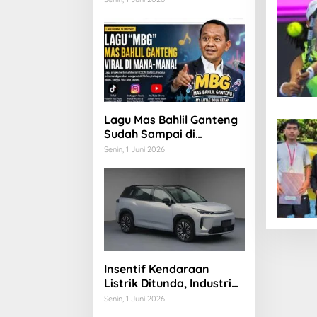
Ajukan Pengunduran Diri
Lagu Mas Bahlil Ganteng
Sudah Sampai di
Halaman Rumah Jokowi
Senin, 1 Juni 2026
di Solo: Saya kira Ada
Apa
Insentif Kendaraan
Listrik Ditunda, Industri
Otomotif Mulai Khawatir
Senin, 1 Juni 2026