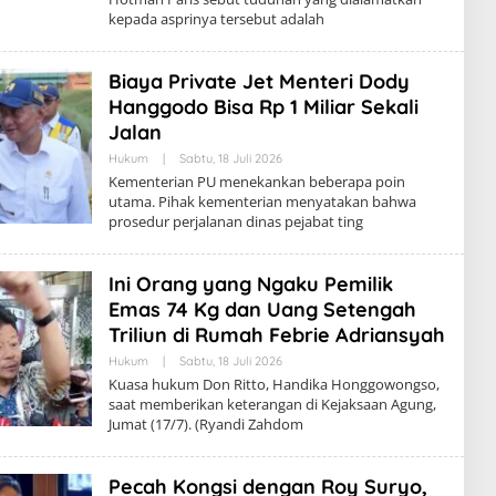
kepada asprinya tersebut adalah
Biaya Private Jet Menteri Dody
Hanggodo Bisa Rp 1 Miliar Sekali
Jalan
Hukum
|
Sabtu, 18 Juli 2026
Kementerian PU menekankan beberapa poin
utama. Pihak kementerian menyatakan bahwa
prosedur perjalanan dinas pejabat ting
Ini Orang yang Ngaku Pemilik
Emas 74 Kg dan Uang Setengah
Triliun di Rumah Febrie Adriansyah
Hukum
|
Sabtu, 18 Juli 2026
Kuasa hukum Don Ritto, Handika Honggowongso,
saat memberikan keterangan di Kejaksaan Agung,
Jumat (17/7). (Ryandi Zahdom
Pecah Kongsi dengan Roy Suryo,