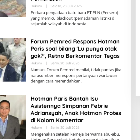
Hukum
|
Selasa, 28 Juli 2026
Perkara pengadaan batu bara PT PLN (Persero)
yang memicu blackout (pemadaman listrik) di
sejumlah wilayah di Indonesia.
Forum Pemred Respons Hotman
Paris soal bilang 'Lu punya otak
gak?', Retno Berkomentar Tegas
Hukum
|
Senin, 20 Juli 2026
Namun, Forum Pemred menilai, tidak pantas jika
narasumber merespons pertanyaan wartawan
dengan cara merendahkan.
Hotman Paris Bantah Isu
Asistennya Simpanan Febrie
Adriansyah, Anak Hotman Protes
di Kolom Komentar
Hukum
|
Senin, 20 Juli 2026
Mengenakan setelan kemeja berwarna abu-abu,
Hotman Paris sebut tuduhan yang dialamatkan