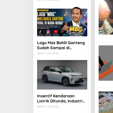
Ajukan Pengunduran Diri
Lagu Mas Bahlil Ganteng
Sudah Sampai di
Halaman Rumah Jokowi
Senin, 1 Juni 2026
di Solo: Saya kira Ada
Apa
Insentif Kendaraan
Listrik Ditunda, Industri
Otomotif Mulai Khawatir
Senin, 1 Juni 2026