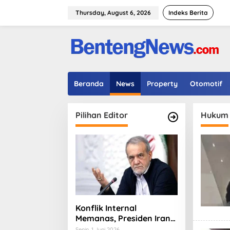
Skip
to
Thursday, August 6, 2026
Indeks Berita
content
Beranda
News
Property
Otomotif
Pilihan Editor
Hukum
Konflik Internal
Memanas, Presiden Iran
Masoud Pezeshkian
Senin, 1 Juni 2026