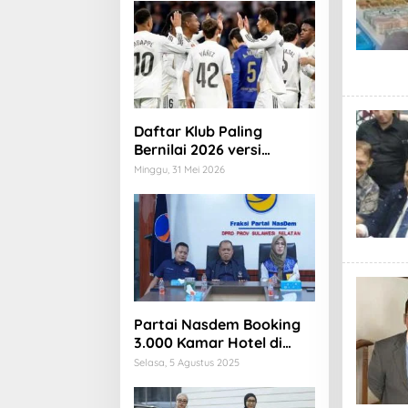
Daftar Klub Paling
Bernilai 2026 versi
Forbes: Real Madrid
Minggu, 31 Mei 2026
ungguli Barcelona dan
Manchester United
Partai Nasdem Booking
3.000 Kamar Hotel di
Makassar
Selasa, 5 Agustus 2025