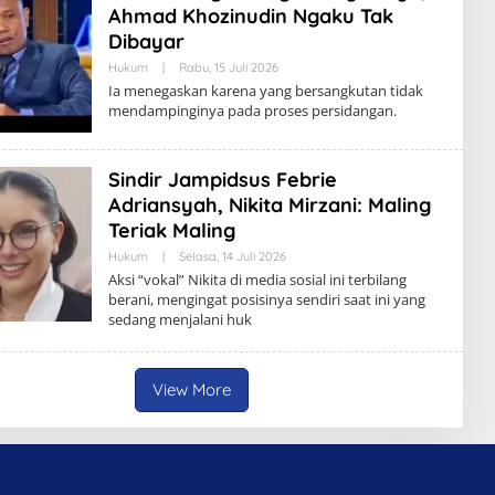
Ahmad Khozinudin Ngaku Tak
Dibayar
Hukum
|
Rabu, 15 Juli 2026
Ia menegaskan karena yang bersangkutan tidak
mendampinginya pada proses persidangan.
Sindir Jampidsus Febrie
Adriansyah, Nikita Mirzani: Maling
Teriak Maling
Hukum
|
Selasa, 14 Juli 2026
Aksi “vokal” Nikita di media sosial ini terbilang
berani, mengingat posisinya sendiri saat ini yang
sedang menjalani huk
View More