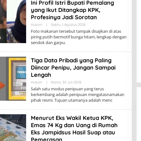
Ini Profil Istri Bupati Pemalang
yang Ikut Ditangkap KPK,
Profesinya Jadi Sorotan
Hukum
|
Sabtu, 1 Agustus 2026
Foto makanan tersebut tampak disajikan di atas
piring putih bermotif bunga hitam, lengkap dengan
sendok dan garpu.
Tiga Data Pribadi yang Paling
Diincar Penipu, Jangan Sampai
Lengah
Hukum
|
Kamis, 30 Juli 2026
Salah satu modus penipuan yang terus
berkembang adalah penipuan mengatasnamakan
pihak resmi. Tujuan utamanya adalah menc
Menurut Eks Wakil Ketua KPK,
Emas 74 Kg dan Uang di Rumah
Eks Jampidsus Hasil Suap atau
Pemerasan