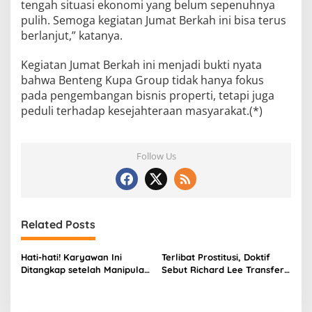
tengah situasi ekonomi yang belum sepenuhnya
pulih. Semoga kegiatan Jumat Berkah ini bisa terus
berlanjut,” katanya.
Kegiatan Jumat Berkah ini menjadi bukti nyata
bahwa Benteng Kupa Group tidak hanya fokus
pada pengembangan bisnis properti, tetapi juga
peduli terhadap kesejahteraan masyarakat.(*)
Follow Us
Related Posts
Hati-hati! Karyawan Ini
Terlibat Prostitusi, Doktif
Ditangkap setelah Manipulasi
Sebut Richard Lee Transfer
Gambar Presiden Prabowo
Uang ke Mucikari, Klaim
Pakai AI
Gunakan Anak di Bawah
Umur