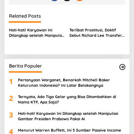
Related Posts
Hati-hati! Karyawan Ini
Terlibat Prostitusi, Doktif
Ditangkap setelah Manipulasi
Sebut Richard Lee Transfer
Gambar Presiden Prabowo
Uang ke Mucikari, Klaim
Pakai AI
Gunakan Anak di Bawah
Umur
Berita Populer
1
Pertanyaan Warganet, Benarkah Mitchell Baker
Keturunan Indonesia? Ini Latar Belakangnya
2
Ternyata, Ada Tiga Gelar yang Bisa Ditambahkan di
Nama KTP, Apa Saja?
3
Hati-hati! Karyawan Ini Ditangkap setelah Manipulasi
Gambar Presiden Prabowo Pakai AI
4
Menurut Warren Buffett, Ini 5 Sumber Passive Income