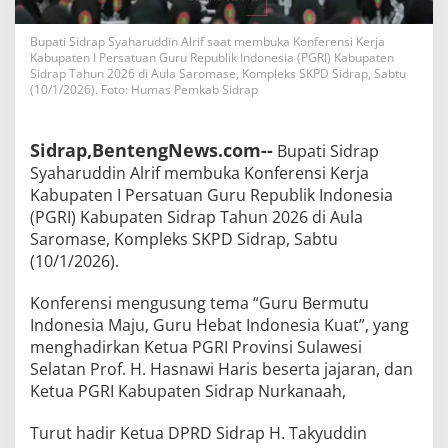
Bupati Sidrap Syaharuddin Alrif saat membuka Konferensi Kerja
Kabupaten I Persatuan Guru Republik Indonesia (PGRI) Kabupaten
Sidrap Tahun 2026 di Aula Saromase, Kompleks SKPD Sidrap, Sabtu
(10/1/2026). Foto: Humas Pemkab Sidrap
Sidrap,BentengNews.com--
Bupati Sidrap
Syaharuddin Alrif membuka Konferensi Kerja
Kabupaten I Persatuan Guru Republik Indonesia
(PGRI) Kabupaten Sidrap Tahun 2026 di Aula
Saromase, Kompleks SKPD Sidrap, Sabtu
(10/1/2026).
Konferensi mengusung tema “Guru Bermutu
Indonesia Maju, Guru Hebat Indonesia Kuat”, yang
menghadirkan Ketua PGRI Provinsi Sulawesi
Selatan Prof. H. Hasnawi Haris beserta jajaran, dan
Ketua PGRI Kabupaten Sidrap Nurkanaah,
Turut hadir Ketua DPRD Sidrap H. Takyuddin