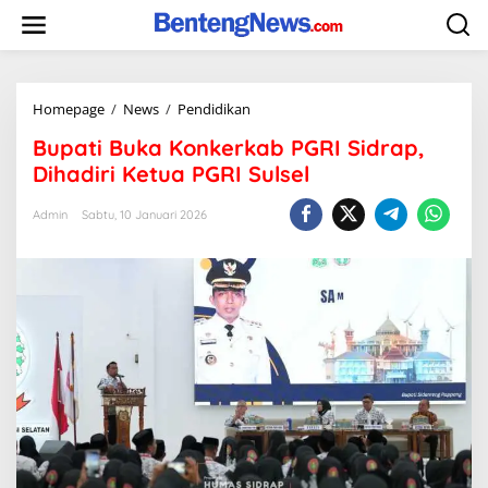
Skip
to
content
Bupati
Homepage
/
News
/
Pendidikan
Buka
Bupati Buka Konkerkab PGRI Sidrap,
Konkerkab
PGRI
Dihadiri Ketua PGRI Sulsel
Sidrap,
Dihadiri
Admin
Sabtu, 10 Januari 2026
Ketua
PGRI
Sulsel