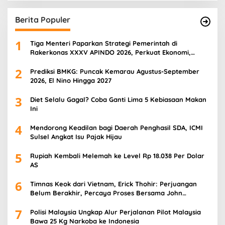
Berita Populer
1
Tiga Menteri Paparkan Strategi Pemerintah di
Rakerkonas XXXV APINDO 2026, Perkuat Ekonomi,
Pangan, dan SDM
2
Prediksi BMKG: Puncak Kemarau Agustus-September
2026, El Nino Hingga 2027
3
Diet Selalu Gagal? Coba Ganti Lima 5 Kebiasaan Makan
Ini
4
Mendorong Keadilan bagi Daerah Penghasil SDA, ICMI
Sulsel Angkat Isu Pajak Hijau
5
Rupiah Kembali Melemah ke Level Rp 18.038 Per Dolar
AS
6
Timnas Keok dari Vietnam, Erick Thohir: Perjuangan
Belum Berakhir, Percaya Proses Bersama John
Herdman
7
Polisi Malaysia Ungkap Alur Perjalanan Pilot Malaysia
Bawa 25 Kg Narkoba ke Indonesia