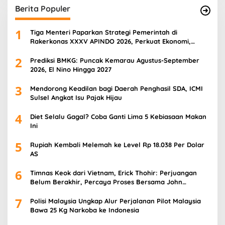
Berita Populer
1
Tiga Menteri Paparkan Strategi Pemerintah di
Rakerkonas XXXV APINDO 2026, Perkuat Ekonomi,
Pangan, dan SDM
2
Prediksi BMKG: Puncak Kemarau Agustus-September
2026, El Nino Hingga 2027
3
Mendorong Keadilan bagi Daerah Penghasil SDA, ICMI
Sulsel Angkat Isu Pajak Hijau
4
Diet Selalu Gagal? Coba Ganti Lima 5 Kebiasaan Makan
Ini
5
Rupiah Kembali Melemah ke Level Rp 18.038 Per Dolar
AS
6
Timnas Keok dari Vietnam, Erick Thohir: Perjuangan
Belum Berakhir, Percaya Proses Bersama John
Herdman
7
Polisi Malaysia Ungkap Alur Perjalanan Pilot Malaysia
Bawa 25 Kg Narkoba ke Indonesia