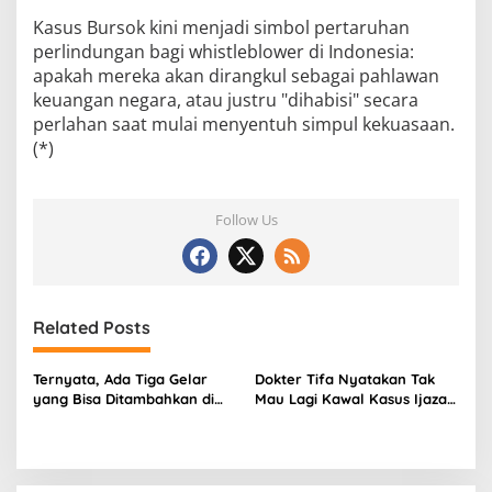
Kasus Bursok kini menjadi simbol pertaruhan
perlindungan bagi whistleblower di Indonesia:
apakah mereka akan dirangkul sebagai pahlawan
keuangan negara, atau justru "dihabisi" secara
perlahan saat mulai menyentuh simpul kekuasaan.
(*)
Follow Us
Related Posts
Ternyata, Ada Tiga Gelar
Dokter Tifa Nyatakan Tak
yang Bisa Ditambahkan di
Mau Lagi Kawal Kasus Ijazah
Nama KTP, Apa Saja?
Jokowi, PIlih Aktif di Dunia
Kesehatan