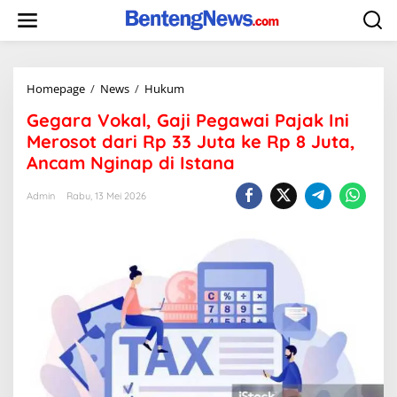
Skip
to
content
Gegara
Homepage
/
News
/
Hukum
Vokal,
Gegara Vokal, Gaji Pegawai Pajak Ini
Gaji
Pegawai
Merosot dari Rp 33 Juta ke Rp 8 Juta,
Pajak
Ancam Nginap di Istana
Ini
Merosot
Admin
Rabu, 13 Mei 2026
dari
Rp
33
Juta
ke
Rp
8
Juta,
Ancam
Nginap
di
Istana