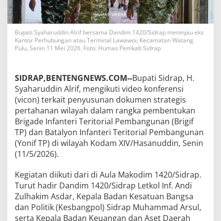
Bupati Syaharuddin Alrif bersama Dandim 1420/Sidrap meninjau eks
Kantor Perhubungan atau Terminal Lawawoi, Kecamatan Watang
Pulu, Senin 11 Mei 2026. Foto: Humas Pemkab Sidrap
SIDRAP,BENTENGNEWS.COM--
Bupati Sidrap, H.
Syaharuddin Alrif, mengikuti video konferensi
(vicon) terkait penyusunan dokumen strategis
pertahanan wilayah dalam rangka pembentukan
Brigade Infanteri Teritorial Pembangunan (Brigif
TP) dan Batalyon Infanteri Teritorial Pembangunan
(Yonif TP) di wilayah Kodam XIV/Hasanuddin, Senin
(11/5/2026).
Kegiatan diikuti dari di Aula Makodim 1420/Sidrap.
Turut hadir Dandim 1420/Sidrap Letkol Inf. Andi
Zulhakim Asdar, Kepala Badan Kesatuan Bangsa
dan Politik (Kesbangpol) Sidrap Muhammad Arsul,
serta Kepala Badan Keuangan dan Aset Daerah