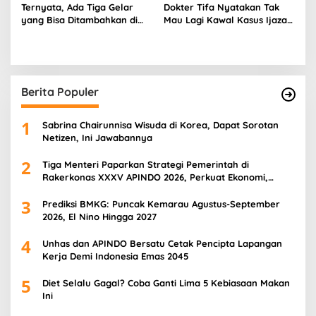
Ternyata, Ada Tiga Gelar
Dokter Tifa Nyatakan Tak
yang Bisa Ditambahkan di
Mau Lagi Kawal Kasus Ijazah
Nama KTP, Apa Saja?
Jokowi, PIlih Aktif di Dunia
Kesehatan
Berita Populer
1
Sabrina Chairunnisa Wisuda di Korea, Dapat Sorotan
Netizen, Ini Jawabannya
2
Tiga Menteri Paparkan Strategi Pemerintah di
Rakerkonas XXXV APINDO 2026, Perkuat Ekonomi,
Pangan, dan SDM
3
Prediksi BMKG: Puncak Kemarau Agustus-September
2026, El Nino Hingga 2027
4
Unhas dan APINDO Bersatu Cetak Pencipta Lapangan
Kerja Demi Indonesia Emas 2045
5
Diet Selalu Gagal? Coba Ganti Lima 5 Kebiasaan Makan
Ini