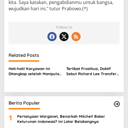
kita. Saya katakan, pengabdianmu untuk bangsa,
wujudkan hari ini," tutur Prabowo.(*)
Follow Us
Related Posts
Hati-hati! Karyawan Ini
Terlibat Prostitusi, Doktif
Ditangkap setelah Manipulasi
Sebut Richard Lee Transfer
Gambar Presiden Prabowo
Uang ke Mucikari, Klaim
Pakai AI
Gunakan Anak di Bawah
Umur
Berita Populer
1
Pertanyaan Warganet, Benarkah Mitchell Baker
Keturunan Indonesia? Ini Latar Belakangnya