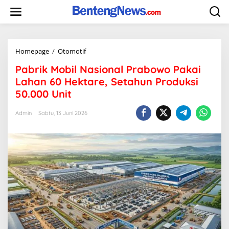
Skip
to
content
Pabrik
Homepage
/
Otomotif
Mobil
Pabrik Mobil Nasional Prabowo Pakai
Nasional
Prabowo
Lahan 60 Hektare, Setahun Produksi
Pakai
50.000 Unit
Lahan
60
Admin
Sabtu, 13 Juni 2026
Hektare,
Setahun
Produksi
50.000
Unit