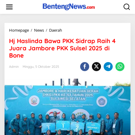
Skip
to
content
Hj
Homepage
/
News
/
Daerah
Haslinda
Hj Haslinda Bawa PKK Sidrap Raih 4
Bawa
PKK
Juara Jambore PKK Sulsel 2025 di
Sidrap
Bone
Raih
4
Admin
Minggu, 5 Oktober 2025
Juara
Jambore
PKK
Sulsel
2025
di
Bone