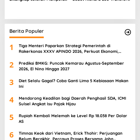
Gambar Presiden Prabowo
Uang ke Mucikari, Klaim
Pakai AI
Gunakan Anak di Bawah
Umur
Berita Populer
1
Tiga Menteri Paparkan Strategi Pemerintah di
Rakerkonas XXXV APINDO 2026, Perkuat Ekonomi,
Pangan, dan SDM
2
Prediksi BMKG: Puncak Kemarau Agustus-September
2026, El Nino Hingga 2027
3
Diet Selalu Gagal? Coba Ganti Lima 5 Kebiasaan Makan
Ini
4
Mendorong Keadilan bagi Daerah Penghasil SDA, ICMI
Sulsel Angkat Isu Pajak Hijau
5
Rupiah Kembali Melemah ke Level Rp 18.038 Per Dolar
AS
6
Timnas Keok dari Vietnam, Erick Thohir: Perjuangan
Belum Berakhir, Percaya Proses Bersama John