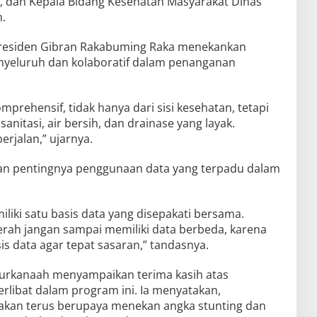
d, dan Kepala Bidang Kesehatan Masyarakat Dinas
h.
Presiden Gibran Rakabuming Raka menekankan
nyeluruh dan kolaboratif dalam penanganan
prehensif, tidak hanya dari sisi kesehatan, tetapi
anitasi, air bersih, dan drainase yang layak.
erjalan,” ujarnya.
n pentingnya penggunaan data yang terpadu dalam
iki satu basis data yang disepakati bersama.
rah jangan sampai memiliki data berbeda, karena
is data agar tepat sasaran,” tandasnya.
urkanaah menyampaikan terima kasih atas
rlibat dalam program ini. Ia menyatakan,
akan terus berupaya menekan angka stunting dan