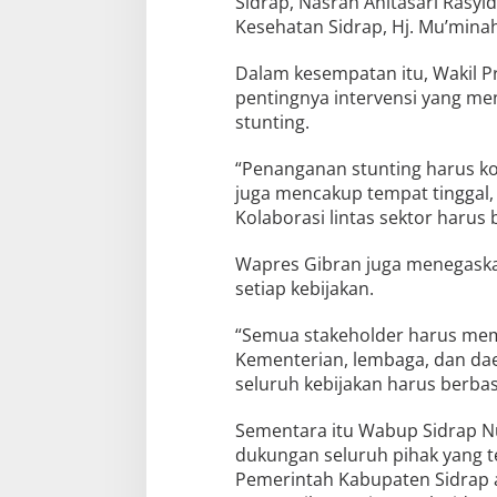
Sidrap, Nasrah Anitasari Rasyi
Kesehatan Sidrap, Hj. Mu’mina
Dalam kesempatan itu, Wakil 
pentingnya intervensi yang me
stunting.
“Penanganan stunting harus kom
juga mencakup tempat tinggal, s
Kolaborasi lintas sektor harus b
Wapres Gibran juga menegaska
setiap kebijakan.
“Semua stakeholder harus memil
Kementerian, lembaga, dan dae
seluruh kebijakan harus berbas
Sementara itu Wabup Sidrap N
dukungan seluruh pihak yang te
Pemerintah Kabupaten Sidrap 