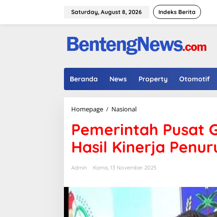
Skip
to
Saturday, August 8, 2026
Indeks Berita
content
Beranda
News
Property
Otomotif
Pemerintah
Homepage
/
Nasional
Pusat
Pemerintah Pusat G
Guyur
Sidrap
Hasil Kinerja Penu
Rp
5,6
M
Admin
Kamis, 13 November 2025
Hasil
Kinerja
Penurunan
Stunting