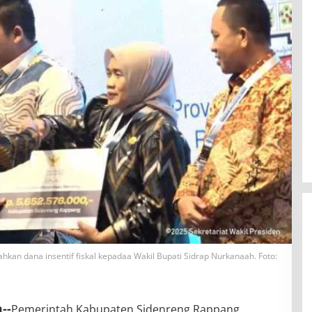
kan dana insentif fiskal kepadaa Wakil Bupati Sidrap Nurkanaah. Foto:
--
Pemerintah Kabupaten Sidenreng Rappang