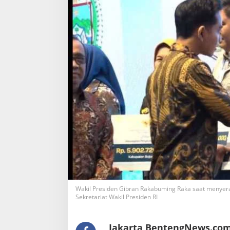
Wakil Presiden Gibran Rakabuming Raka saat menyerah
Sekretariat Wakil Presiden RI
Jakarta,BentengNews.com