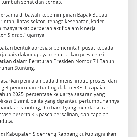
 tumbuh sehat dan cerdas.
ja bersama di bawah kepemimpinan Bapak Bupati
rintah, lintas sektor, tenaga kesehatan, kader
masyarakat berperan aktif dalam kinerja
n Sidrap,” ujarnya.
akan bentuk apresiasi pemerintah pusat kepada
rja baik dalam upaya menurunkan prevalensi
atkan dalam Peraturan Presiden Nomor 71 Tahun
runan Stunting.
asarkan penilaian pada dimensi input, proses, dan
 target penurunan stunting dalam RKPD, capaian
tahun 2025, persentase keluarga sasaran yang
likasi Elsimil, balita yang dipantau pertumbuhannya,
penandaan stunting, ibu hamil yang mendapatkan
tase peserta KB pasca persalinan, dan capaian
aduta.
 di Kabupaten Sidenreng Rappang cukup signifikan,