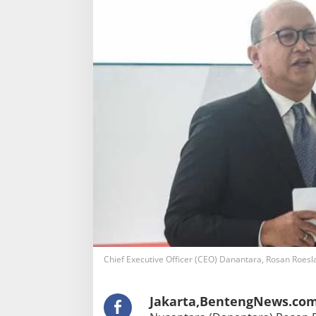
Chief Executive Officer (CEO) Danantara, Rosan Roeslan
Jakarta,BentengNews.co