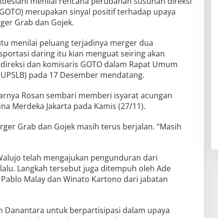
oeslani menilai rencana perubahan susunan direksi
GOTO) merupakan sinyal positif terhadap upaya
er Grab dan Gojek.
i itu menilai peluang terjadinya merger dua
portasi daring itu kian menguat seiring akan
 direksi dan komisaris GOTO dalam Rapat Umum
RUPSLB) pada 17 Desember mendatang.
,” ujarnya Rosan sembari memberi isyarat acungan
na Merdeka Jakarta pada Kamis (27/11).
er Grab dan Gojek masih terus berjalan. “Masih
Walujo telah mengajukan pengunduran dari
alu. Langkah tersebut juga ditempuh oleh Ade
 Pablo Malay dan Winato Kartono dari jabatan
 Danantara untuk berpartisipasi dalam upaya